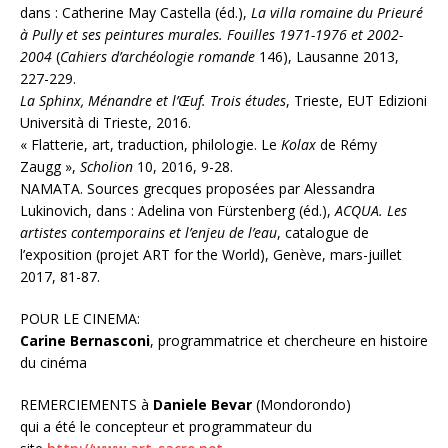
dans : Catherine May Castella (éd.),
La villa romaine du Prieuré
à Pully et ses peintures murales. Fouilles 1971-1976 et 2002-
2004
(
Cahiers d’archéologie romande
146), Lausanne 2013,
227-229.
La Sphinx, Ménandre et l’Œuf. Trois études
, Trieste, EUT Edizioni
Università di Trieste, 2016.
« Flatterie, art, traduction, philologie. Le
Kolax
de Rémy
Zaugg »,
Scholion
10, 2016, 9-28.
NAMATA. Sources grecques proposées par Alessandra
Lukinovich, dans : Adelina von Fürstenberg (éd.),
ACQUA. Les
artistes contemporains et l’enjeu de l’eau
, catalogue de
l’exposition (projet ART for the World), Genève, mars-juillet
2017, 81-87.
POUR LE CINEMA:
Carine Bernasconi
, programmatrice et chercheure en histoire
du cinéma
REMERCIEMENTS à
Daniele Bevar
(Mondorondo)
qui a été le concepteur et programmateur du