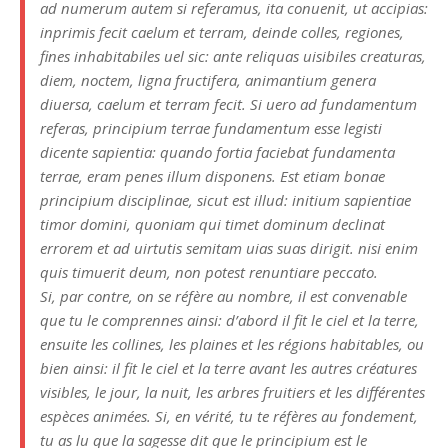
ad numerum autem si referamus, ita conuenit, ut accipias:
inprimis fecit caelum et terram, deinde colles, regiones,
fines inhabitabiles uel sic: ante reliquas uisibiles creaturas,
diem, noctem, ligna fructifera, animantium genera
diuersa, caelum et terram fecit. Si uero ad fundamentum
referas, principium terrae fundamentum esse legisti
dicente sapientia: quando fortia faciebat fundamenta
terrae, eram penes illum disponens. Est etiam bonae
principium disciplinae, sicut est illud: initium sapientiae
timor domini, quoniam qui timet dominum declinat
errorem et ad uirtutis semitam uias suas dirigit. nisi enim
quis timuerit deum, non potest renuntiare peccato.
Si, par contre, on se réfère au nombre, il est convenable
que tu le comprennes ainsi: d’abord il fit le ciel et la terre,
ensuite les collines, les plaines et les régions habitables, ou
bien ainsi: il fit le ciel et la terre avant les autres créatures
visibles, le jour, la nuit, les arbres fruitiers et les différentes
espèces animées. Si, en vérité, tu te réfères au fondement,
tu as lu que la sagesse dit que le principium est le