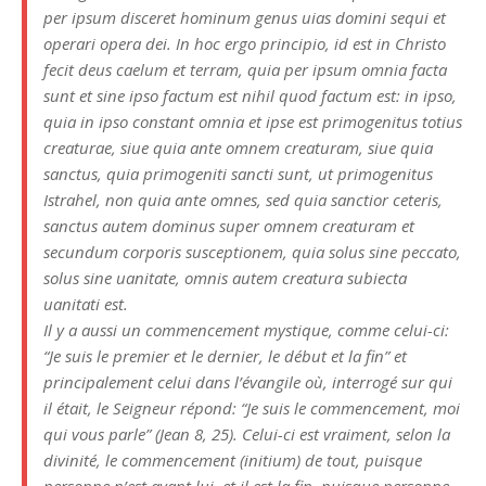
per ipsum disceret hominum genus uias domini sequi et
operari opera dei. In hoc ergo principio, id est in Christo
fecit deus caelum et terram, quia per ipsum omnia facta
sunt et sine ipso factum est nihil quod factum est: in ipso,
quia in ipso constant omnia et ipse est primogenitus totius
creaturae, siue quia ante omnem creaturam, siue quia
sanctus, quia primogeniti sancti sunt, ut primogenitus
Istrahel, non quia ante omnes, sed quia sanctior ceteris,
sanctus autem dominus super omnem creaturam et
secundum corporis susceptionem, quia solus sine peccato,
solus sine uanitate, omnis autem creatura subiecta
uanitati est.
Il y a aussi un commencement mystique, comme celui-ci:
“Je suis le premier et le dernier, le début et la fin” et
principalement celui dans l’évangile où, interrogé sur qui
il était, le Seigneur répond: “Je suis le commencement, moi
qui vous parle” (Jean 8, 25). Celui-ci est vraiment, selon la
divinité, le commencement (initium) de tout, puisque