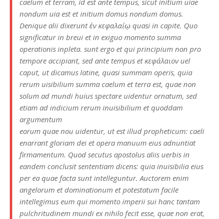
caelum et terram, id est ante tempus, sicut initium uiae
nondum uia est et initium domus nondum domus.
Denique alii dixerunt ἐν κεφαλαίῳ quasi in capite. Quo
significatur in breui et in exiguo momento summa
operationis inpleta. sunt ergo et qui principium non pro
tempore accipiant, sed ante tempus et κεφάλαιον uel
caput, ut dicamus latine, quasi summam operis, quia
rerum uisibilium summa caelum et terra est, quae non
solum ad mundi huius spectare uidentur ornatum, sed
etiam ad indicium rerum inuisibilium et quoddam
argumentum
eorum quae nou uidentur, ut est illud propheticum: caeli
enarrant gloriam dei et opera manuum eius adnuntiat
firmamentum. Quod secutus apostolus aliis uerbis in
eandem conclusit sententiam dicens: quia inuisibilia eius
per ea quae facta sunt intelleguntur. Auctorem enim
angelorum et dominationum et potestatum facile
intellegimus eum qui momento imperii sui hanc tantam
pulchritudinem mundi ex nihilo fecit esse, quae non erat,