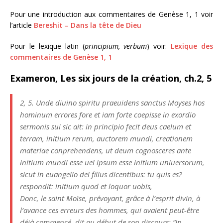
Pour une introduction aux commentaires de Genèse 1, 1 voir
l’article
Bereshit – Dans la tête de Dieu
Pour le lexique latin (
principium, verbum
)
voir:
Lexique des
commentaires de Genèse 1, 1
Exameron, Les six jours de la création, ch.2, 5
2, 5. Unde diuino spiritu praeuidens sanctus Moyses hos
hominum errores fore et iam forte coepisse in exordio
sermonis sui sic ait: in principio fecit deus caelum et
terram, initium rerum, auctorem mundi, creationem
materiae conprehendens, ut deum cognosceres ante
initium mundi esse uel ipsum esse initium uniuersorum,
sicut in euangelio dei filius dicentibus: tu quis es?
respondit: initium quod et loquor uobis,
Donc, le saint Moïse, prévoyant, grâce à l’esprit divin, à
l’avance ces erreurs des hommes, qui avaient peut-être
déjà commencé, dit au début de son discours: “
In