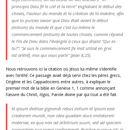
principio
Dieu fit le ciel et la terre” englobant le début des
choses, l’auteur du monde et la création de la matière, afin
que tu puisses savoir que Dieu était avant le début
(
initium
) du monde et que c’est lui-même le
commencement (
initium
) de toutes choses, comme répond
le Fils de Dieu dans l’évangile à ceux qui disent “Qui es-
tu?”: “Je suis le commencement [le mot utilisé en grec
est
arkhế
], moi qui vous parle” (Jean 8,25).
Nous retrouvons ici la citation où Jésus lui-même s’identifie
avec l’
arkhế
. Ce passage avait déjà servi chez les pères grecs,
Origène et les Cappadociens entre autres, à expliquer le
premier mot de la bible en Genèse 1, 1 comme annonçant
l’œuvre du Christ,
lógos
, Parole divine par qui tout a été fait.
et ipsum dedisse gignendi rebus initium et ipsum esse
creatorem mundi, non idea quadam duce imitatorem
materiae, ex qua non ad arbitrium suum, sed ad speciem
propositam sua opera conformaret. Pulchre quoque ait: in