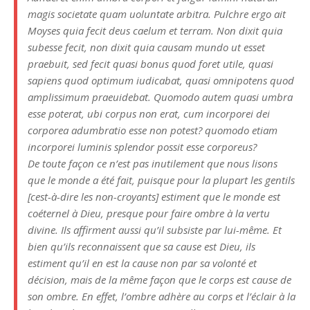
magis societate quam uoluntate arbitra. Pulchre ergo ait
Moyses quia fecit deus caelum et terram. Non dixit quia
subesse fecit, non dixit quia causam mundo ut esset
praebuit, sed fecit quasi bonus quod foret utile, quasi
sapiens quod optimum iudicabat, quasi omnipotens quod
amplissimum praeuidebat. Quomodo autem quasi umbra
esse poterat, ubi corpus non erat, cum incorporei dei
corporea adumbratio esse non potest? quomodo etiam
incorporei luminis splendor possit esse corporeus?
De toute façon ce n’est pas inutilement que nous lisons
que le monde a été fait, puisque pour la plupart les gentils
[cest-à-dire les non-croyants] estiment que le monde est
coéternel à Dieu, presque pour faire ombre à la vertu
divine. Ils affirment aussi qu’il subsiste par lui-même. Et
bien qu’ils reconnaissent que sa cause est Dieu, ils
estiment qu’il en est la cause non par sa volonté et
décision, mais de la même façon que le corps est cause de
son ombre. En effet, l’ombre adhère au corps et l’éclair à la