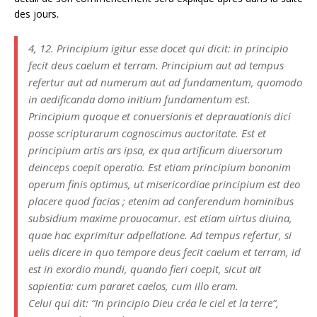
des jours.
4, 12. Principium igitur esse docet qui dicit: in principio
fecit deus caelum et terram. Principium aut ad tempus
refertur aut ad numerum aut ad fundamentum, quomodo
in aedificanda domo initium fundamentum est.
Principium quoque et conuersionis et deprauationis dici
posse scripturarum cognoscimus auctoritate. Est et
principium artis ars ipsa, ex qua artificum diuersorum
deinceps coepit operatio. Est etiam principium bononim
operum finis optimus, ut misericordiae principium est deo
placere quod facias ; etenim ad conferendum hominibus
subsidium maxime prouocamur. est etiam uirtus diuina,
quae hac exprimitur adpellatione. Ad tempus refertur, si
uelis dicere in quo tempore deus fecit caelum et terram, id
est in exordio mundi, quando fieri coepit, sicut ait
sapientia: cum pararet caelos, cum illo eram.
Celui qui dit: “
In principio
Dieu créa le ciel et la terre”,