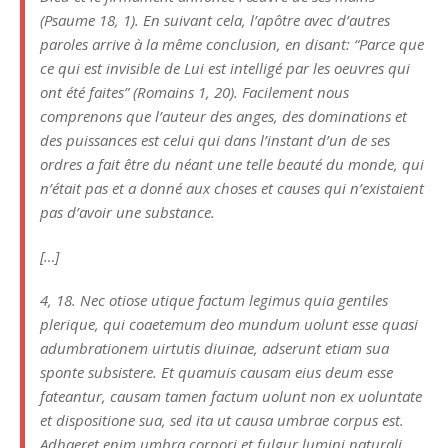
(Psaume 18, 1). En suivant cela, l’apôtre avec d’autres
paroles arrive à la même conclusion, en disant: “Parce que
ce qui est invisible de Lui est intelligé par les oeuvres qui
ont été faites” (Romains 1, 20). Facilement nous
comprenons que l’auteur des anges, des dominations et
des puissances est celui qui dans l’instant d’un de ses
ordres a fait être du néant une telle beauté du monde, qui
n’était pas et a donné aux choses et causes qui n’existaient
pas d’avoir une substance.
[…]
4, 18. Nec otiose utique factum legimus quia gentiles
plerique, qui coaetemum deo mundum uolunt esse quasi
adumbrationem uirtutis diuinae, adserunt etiam sua
sponte subsistere. Et quamuis causam eius deum esse
fateantur, causam tamen factum uolunt non ex uoluntate
et dispositione sua, sed ita ut causa umbrae corpus est.
Adhaeret enim umbra corpori et fulgur lumini naturali