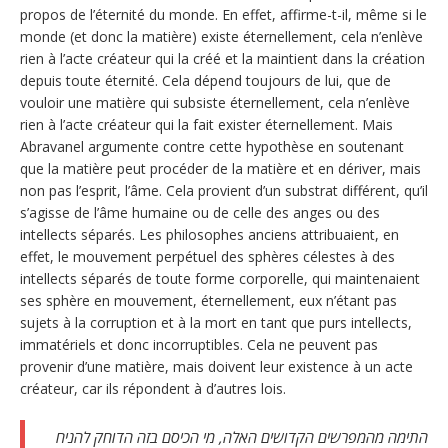
propos de l’éternité du monde. En effet, affirme-t-il, même si le
monde (et donc la matière) existe éternellement, cela n’enlève
rien à l’acte créateur qui la créé et la maintient dans la création
depuis toute éternité. Cela dépend toujours de lui, que de
vouloir une matière qui subsiste éternellement, cela n’enlève
rien à l’acte créateur qui la fait exister éternellement. Mais
Abravanel argumente contre cette hypothèse en soutenant
que la matière peut procéder de la matière et en dériver, mais
non pas l’esprit, l’âme. Cela provient d’un substrat différent, qu’il
s’agisse de l’âme humaine ou de celle des anges ou des
intellects séparés. Les philosophes anciens attribuaient, en
effet, le mouvement perpétuel des sphères célestes à des
intellects séparés de toute forme corporelle, qui maintenaient
ses sphère en mouvement, éternellement, eux n’étant pas
sujets à la corruption et à la mort en tant que purs intellects,
immatériels et donc incorruptibles. Cela ne peuvent pas
provenir d’une matière, mais doivent leur existence à un acte
créateur, car ils répondent à d’autres lois.
התימה מהמפרשים הקדושים האלה, מי הכיסם בזה הדוחק להניח