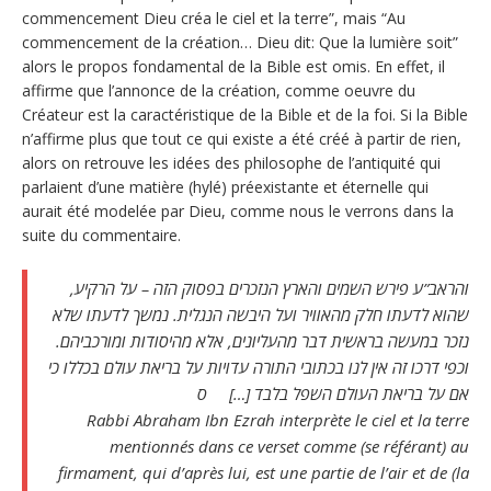
commencement Dieu créa le ciel et la terre”, mais “Au
commencement de la création… Dieu dit: Que la lumière soit”
alors le propos fondamental de la Bible est omis. En effet, il
affirme que l’annonce de la création, comme oeuvre du
Créateur est la caractéristique de la Bible et de la foi. Si la Bible
n’affirme plus que tout ce qui existe a été créé à partir de rien,
alors on retrouve les idées des philosophe de l’antiquité qui
parlaient d’une matière (hylé) préexistante et éternelle qui
aurait été modelée par Dieu, comme nous le verrons dans la
suite du commentaire.
והראב”ע פירש השמים והארץ הנזכרים בפסוק הזה – על הרקיע,
שהוא לדעתו חלק מהאוויר ועל היבשה הנגלית. נמשך לדעתו שלא
נזכר במעשה בראשית דבר מהעליונים, אלא מהיסודות ומורכביהם.
וכפי דרכו זה אין לנו בכתובי התורה עדויות על בריאת עולם בכללו כי
אם על בריאת העולם השפל בלבד […] ס
Rabbi Abraham Ibn Ezrah interprète le ciel et la terre
mentionnés dans ce verset comme (se référant) au
firmament, qui d’après lui, est une partie de l’air et de (la