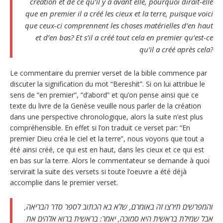
création et de ce qu’il y a avant elle, pourquoi dirait-elle
que en premier il a créé les cieux et la terre, puisque voici
que ceux-ci comprennent les choses matérielles d’en haut
et d’en bas? Et s’il a créé tout cela en premier qu’est-ce
qu’il a créé après cela?
Le commentaire du premier verset de la bible commence par
discuter la signification du mot “Bereshit”. Si on lui attribue le
sens de “en premier”, “d’abord” et qu’on pense ainsi que ce
texte du livre de la Genèse veuille nous parler de la création
dans une perspective chronologique, alors la suite n’est plus
compréhensible. En effet si l’on traduit ce verset par: “En
premier Dieu créa le ciel et la terre”, nous voyons que tout a
été ainsi créé, ce qui est en haut, dans les cieux et ce qui est
en bas sur la terre. Alors le commentateur se demande à quoi
servirait la suite des versets si toute l’oeuvre a été déjà
accomplie dans le premier verset.
והמפרשים תירצו זה באומרם, שלא בא הכתוב לספר סדר הבריאה,
אבל שמילת בראשית היא סמוכה, יאמר: בראשית ברוא אלהים את