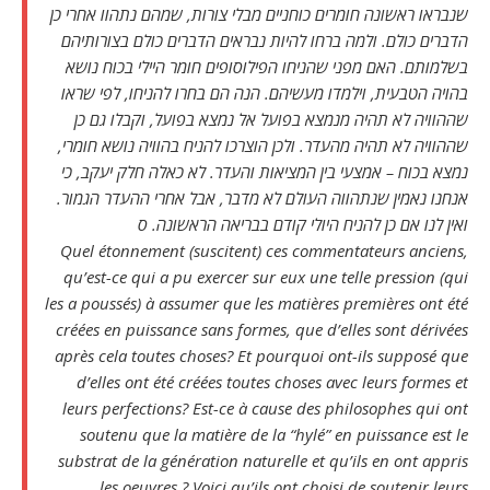
שנבראו ראשונה חומרים כוחניים מבלי צורות, שמהם נתהוו אחרי כן
הדברים כולם. ולמה ברחו להיות נבראים הדברים כולם בצורותיהם
בשלמותם. האם מפני שהניחו הפילוסופים חומר היילי בכוח נושא
בהויה הטבעית, וילמדו מעשיהם. הנה הם בחרו להניחו, לפי שראו
שההוויה לא תהיה מנמצא בפועל אל נמצא בפועל, וקבלו גם כן
שההוויה לא תהיה מהעדר. ולכן הוצרכו להניח בהוויה נושא חומרי,
נמצא בכוח – אמצעי בין המציאות והעדר. לא כאלה חלק יעקב, כי
אנחנו נאמין שנתהווה העולם לא מדבר, אבל אחרי ההעדר הגמור.
ואין לנו אם כן להניח היולי קודם בבריאה הראשונה. ס
Quel étonnement (suscitent) ces commentateurs anciens,
qu’est-ce qui a pu exercer sur eux une telle pression (qui
les a poussés) à assumer que les matières premières ont été
créées en puissance sans formes, que d’elles sont dérivées
après cela toutes choses? Et pourquoi ont-ils supposé que
d’elles ont été créées toutes choses avec leurs formes et
leurs perfections? Est-ce à cause des philosophes qui ont
soutenu que la matière de la “hylé” en puissance est le
substrat de la génération naturelle et qu’ils en ont appris
les oeuvres ? Voici qu’ils ont choisi de soutenir leurs