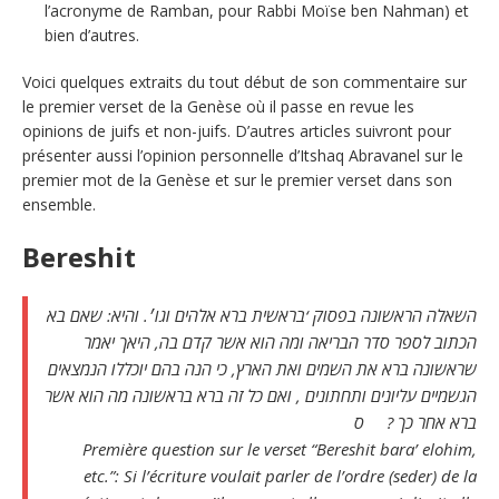
l’acronyme de Ramban, pour Rabbi Moïse ben Nahman) et
bien d’autres.
Voici quelques extraits du tout début de son commentaire sur
le premier verset de la Genèse où il passe en revue les
opinions de juifs et non-juifs. D’autres articles suivront pour
présenter aussi l’opinion personnelle d’Itshaq Abravanel sur le
premier mot de la Genèse et sur le premier verset dans son
ensemble.
Bereshit
השאלה הראשונה בפסוק ‘בראשית ברא אלהים וגו׳. והיא: שאם בא
הכתוב לספר סדר הבריאה ומה הוא אשר קדם בה, היאך יאמר
שראשונה ברא את השמים ואת הארץ, כי הנה בהם יוכללו הנמצאים
הגשמיים עליונים ותחתונים , ואם כל זה ברא בראשונה מה הוא אשר
ברא אחר כך ? ס
Première question sur le verset “Bereshit bara’ elohim,
etc.”: Si l’écriture voulait parler de l’ordre (seder) de la