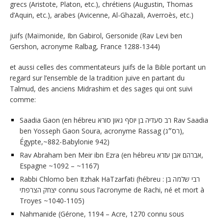
grecs (Aristote, Platon, etc.), chrétiens (Augustin, Thomas
d’Aquin, etc.), arabes (Avicenne, Al-Ghazali, Averroès, etc.)
juifs (Maïmonide, Ibn Gabirol, Gersonide (Rav Levi ben
Gershon, acronyme Ralbag, France 1288-1344)
et aussi celles des commentateurs juifs de la Bible portant un
regard sur l’ensemble de la tradition juive en partant du
Talmud, des anciens Midrashim et des sages qui ont suivi
comme:
Saadia Gaon (en hébreu רב סעדיה בן יוסף גאון סורא Rav Saadia
ben Yosseph Gaon Soura, acronyme Rassag (רס״ג),
Égypte,~882-Babylonie 942)
Rav Abraham ben Meir ibn Ezra (en hébreu אברהם אבן עזרא,
Espagne ~1092 – ~1167)
Rabbi Chlomo ben Itzhak HaTzarfati (hébreu : רבי שלמה בן
יצחק הצרפתי connu sous l’acronyme de Rachi, né et mort à
Troyes ~1040-1105)
Nahmanide (Gérone, 1194 – Acre, 1270 connu sous