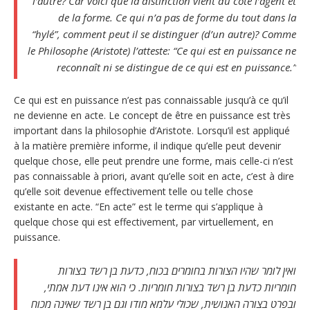
l’autre? Car voici que la distinction vient du côté l’agent et
de la forme. Ce qui n’a pas de forme du tout dans la
“hylé”, comment peut il se distinguer (d’un autre)? Comme
le Philosophe (Aristote) l’atteste: “Ce qui est en puissance ne
reconnaît ni se distingue de ce qui est en puissance.”
Ce qui est en puissance n’est pas connaissable jusqu’à ce qu’il
ne devienne en acte. Le concept de être en puissance est très
important dans la philosophie d’Aristote. Lorsqu’il est appliqué
à la matière première informe, il indique qu’elle peut devenir
quelque chose, elle peut prendre une forme, mais celle-ci n’est
pas connaissable à priori, avant qu’elle soit en acte, c’est à dire
qu’elle soit devenue effectivement telle ou telle chose
existante en acte. “En acte” est le terme qui s’applique à
quelque chose qui est effectivement, par virtuellement, en
puissance.
ואין לומר שהיו הצורות בחומרים בכוח, כדעת בן רשד בצורות
חומריות כדעת בן רשד בצורות חומריות. כי הוא אינו דעת אמתי,
ובפרט בצורה האנושית, שכולי עלמא מודו וגם בן רשד שאינה מכוח