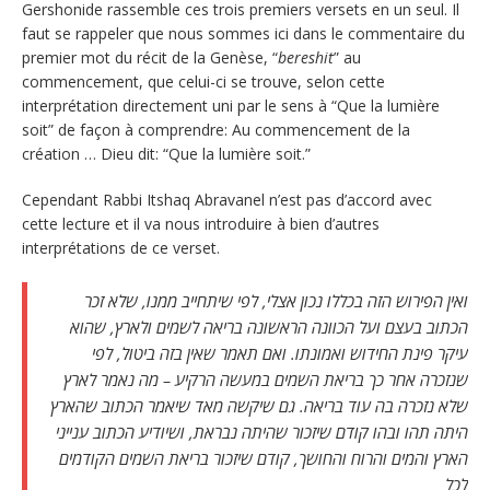
Gershonide rassemble ces trois premiers versets en un seul. Il
faut se rappeler que nous sommes ici dans le commentaire du
premier mot du récit de la Genèse, “
bereshit
” au
commencement, que celui-ci se trouve, selon cette
interprétation directement uni par le sens à “Que la lumière
soit” de façon à comprendre: Au commencement de la
création … Dieu dit: “Que la lumière soit.”
Cependant Rabbi Itshaq Abravanel n’est pas d’accord avec
cette lecture et il va nous introduire à bien d’autres
interprétations de ce verset.
ואין הפירוש הזה בכללו נכון אצלי, לפי שיתחייב ממנו, שלא זכר
הכתוב בעצם ועל הכוונה הראשונה בריאה לשמים ולארץ, שהוא
עיקר פינת החידוש ואמונתו. ואם תאמר שאין בזה ביטול, לפי
שנזכרה אחר כך בריאת השמים במעשה הרקיע – מה נאמר לארץ
שלא נזכרה בה עוד בריאה. גם שיקשה מאד שיאמר הכתוב שהארץ
היתה תהו ובהו קודם שיזכור שהיתה נבראת, ושיודיע הכתוב ענייני
הארץ והמים והרוח והחושך, קודם שיזכור בריאת השמים הקודמים
לכל