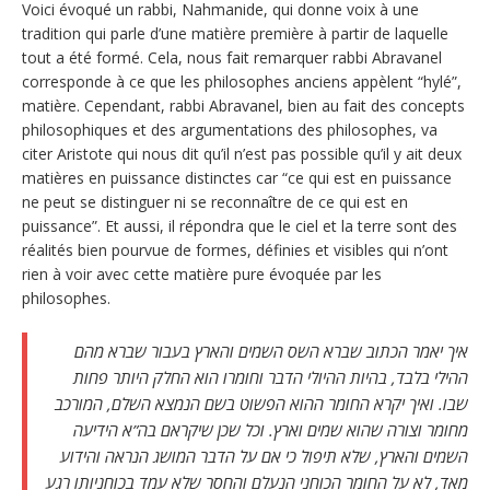
Voici évoqué un rabbi, Nahmanide, qui donne voix à une
tradition qui parle d’une matière première à partir de laquelle
tout a été formé. Cela, nous fait remarquer rabbi Abravanel
corresponde à ce que les philosophes anciens appèlent “hylé”,
matière. Cependant, rabbi Abravanel, bien au fait des concepts
philosophiques et des argumentations des philosophes, va
citer Aristote qui nous dit qu’il n’est pas possible qu’il y ait deux
matières en puissance distinctes car “ce qui est en puissance
ne peut se distinguer ni se reconnaître de ce qui est en
puissance”. Et aussi, il répondra que le ciel et la terre sont des
réalités bien pourvue de formes, définies et visibles qui n’ont
rien à voir avec cette matière pure évoquée par les
philosophes.
איך יאמר הכתוב שברא השס השמים והארץ בעבור שברא מהם
ההילי בלבד, בהיות ההיולי הדבר וחומרו הוא החלק היותר פחות
שבו. ואיך יקרא החומר ההוא הפשוט בשם הנמצא השלם, המורכב
מחומר וצורה שהוא שמים וארץ. וכל שכן שיקראם בה”א הידיעה
השמים והארץ, שלא תיפול כי אם על הדבר המושג הנראה והידוע
מאד, לא על החומר הכוחני הנעלם והחסר שלא עמד בכוחניותו רגע