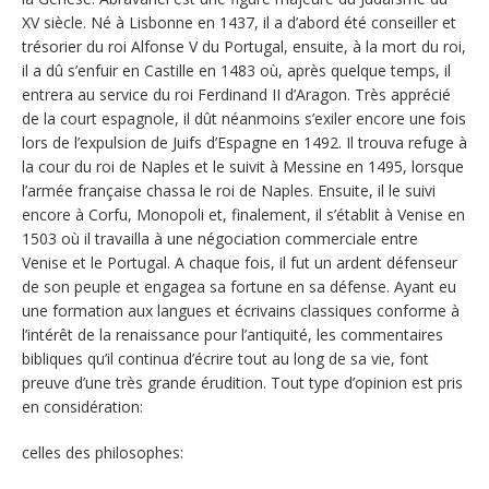
XV siècle. Né à Lisbonne en 1437, il a d’abord été conseiller et
trésorier du roi Alfonse V du Portugal, ensuite, à la mort du roi,
il a dû s’enfuir en Castille en 1483 où, après quelque temps, il
entrera au service du roi Ferdinand II d’Aragon. Très apprécié
de la court espagnole, il dût néanmoins s’exiler encore une fois
lors de l’expulsion de Juifs d’Espagne en 1492. Il trouva refuge à
la cour du roi de Naples et le suivit à Messine en 1495, lorsque
l’armée française chassa le roi de Naples. Ensuite, il le suivi
encore à Corfu, Monopoli et, finalement, il s’établit à Venise en
1503 où il travailla à une négociation commerciale entre
Venise et le Portugal. A chaque fois, il fut un ardent défenseur
de son peuple et engagea sa fortune en sa défense. Ayant eu
une formation aux langues et écrivains classiques conforme à
l’intérêt de la renaissance pour l’antiquité, les commentaires
bibliques qu’il continua d’écrire tout au long de sa vie, font
preuve d’une très grande érudition. Tout type d’opinion est pris
en considération:
celles des philosophes: