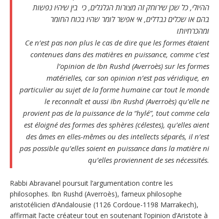
ההיולי, כל שכן שירוחק זה מצורות הגלגלים, כי בין שיהיו נפשות
בהם או שכלים נבדלים, אי אפשר לומר שהיו בכוח החומר
ומהכרחיותו
Ce n’est pas non plus le cas de dire que les formes étaient
contenues dans des matières en puissance, comme c’est
l’opinion de Ibn Rushd (Averroès) sur les formes
matérielles, car son opinion n’est pas véridique, en
particulier au sujet de la forme humaine car tout le monde
le reconnaît et aussi Ibn Rushd (Averroès) qu’elle ne
provient pas de la puissance de la “hylé”, tout comme cela
est éloigné des formes des sphères (célestes), qu’elles aient
des âmes en elles-mêmes ou des intellects séparés, il n’est
pas possible qu’elles soient en puissance dans la matière ni
qu’elles proviennent de ses nécessités.
Rabbi Abravanel poursuit l’argumentation contre les
philosophes. Ibn Rushd (Averroès), fameux philosophe
aristotélicien d’Andalousie (1126 Cordoue-1198 Marrakech),
affirmait l’acte créateur tout en soutenant l’opinion d’Aristote à