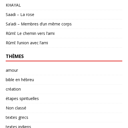
KHAYAL
Saadi – La rose
Sa’adi – Membres d’un même corps
Rūmī: Le chemin vers l’ami
Rūmī: l’union avec l’ami
THÈMES
amour
bible en hébreu
création
étapes spirituelles
Non classé
textes grecs
textes indiens